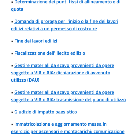
•
Determinazione dei punti fissi di allineamento e di
quota
•
Domanda di proroga per l'inizio o la fine dei lavori
edilizi relativi a un permesso di costruire
•
Fine dei lavori edilizi
•
Fiscalizzazione dell'illecito edilizio
•
Gestire materiali da scavo provenienti da opere
soggette a VIA o AIA: dichiarazione di avvenuto
utilizzo (DAU)
•
Gestire materiali da scavo provenienti da opere
soggette a VIA o AIA: trasmissione del piano di utilizzo
•
Giudizio di impatto paesistico
•
Immatricolazione e aggiornamento messa in
esercizio per ascensori e montacarichi: comunicazione