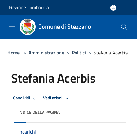
Salta al contenuto principale
Regione Lombardia
Comune di Stezzano
Home
>
Amministrazione
>
Politici
>
Stefania Acerbis
Stefania Acerbis
Condividi
Vedi azioni
INDICE DELLA PAGINA
Incarichi