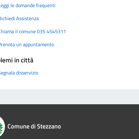
Leggi le domande frequenti
Richiedi Assistenza
Chiama il comune 035 4545311
Prenota un appuntamento
lemi in città
Segnala disservizio
Comune di Stezzano