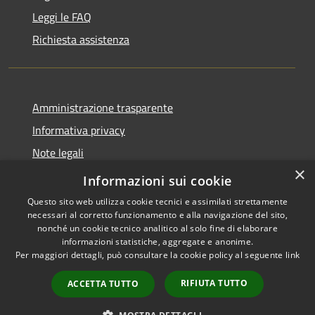
Leggi le FAQ
Richiesta assistenza
Amministrazione trasparente
Informativa privacy
Note legali
×
Dichiarazione di accessibilità
Informazioni sui cookie
Questo sito web utilizza cookie tecnici e assimilati strettamente
necessari al corretto funzionamento e alla navigazione del sito,
nonché un cookie tecnico analitico al solo fine di elaborare
informazioni statistiche, aggregate e anonime.
RSS
Copyright © 2026 • Comune di
Per maggiori dettagli, può consultare la cookie policy al seguente
link
Accessibilità
Stezzano • Powered by
Privacy
Municipium
Accesso
•
RIFIUTA TUTTO
ACCETTA TUTTO
Cookie
redazione
Mappa del sito